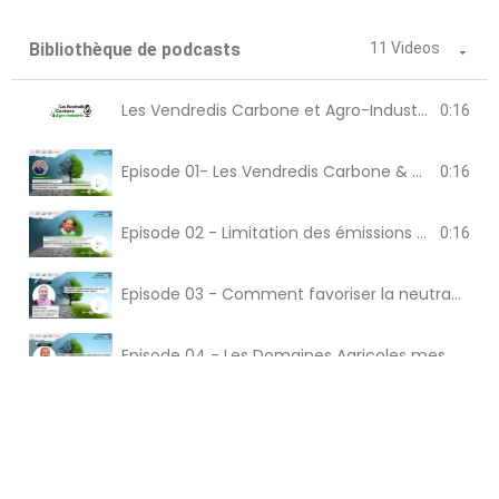
Bibliothèque de podcasts
11 Videos
Les Vendredis Carbone et Agro-Industrie
0:16
Episode 01- Les Vendredis Carbone & Agro-Industrie
0:16
Episode 02 - Limitation des émissions de GES de l’agriculture et séquestration de carbone via l’agriculture
0:16
Episode 03 - Comment favoriser la neutralité carbone de l'agriculture au Maroc ?
Episode 04 - Les Domaines Agricoles mesure son empreinte carbone et entame le virage de la décarbonation
Episode 05 - L’agriculture bas carbone, plus de résilience et d'atténuation des dérèglements climatiques
Episode 06 - Bilan carbone, méthodologie, standards et normes